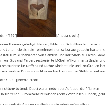
idth=“169″]
[/media-credit]
ielen Formen gefertigt: Herzen, Bilder und Schriftbänder, danach
 Arbeiten, die sich die Teilnehmerinnen selbst ausgedacht hatten, z.
Gestell zum Aufbewahren von Gemüse und Kartoffeln aus alten Balk
ren aus Gips und Farben, restaurierte Möbel, Willkommensständer und
n restaurierte für Neffen und Nichte Kinderstühle und „mußte“ an ih
sen, weil die Kinder es nicht erwarten konnten, die Stühle zu nutzen
idth=“300″]
[/media-credit]
nrichtung betreut. Dabei waren neben der Aufgabe, die Pflanzen
en betroffenen Büromitarbeitern/innen (dem eventuellen Kunden) geü
Tätigkeit die für eine Eingliederung in Arbeit erforderliche