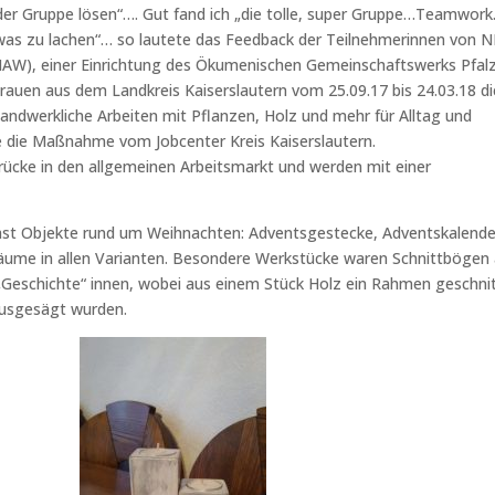
r Gruppe lösen“…. Gut fand ich „die tolle, super Gruppe…Teamwor
was zu lachen“… so lautete das Feedback der Teilnehmerinnen von N
(NAW), einer Einrichtung des Ökumenischen Gemeinschaftswerks Pfal
auen aus dem Landkreis Kaiserslautern vom 25.09.17 bis 24.03.18 di
handwerkliche Arbeiten mit Pflanzen, Holz und mehr für Alltag und
rde die Maßnahme vom Jobcenter Kreis Kaiserslautern.
Brücke in den allgemeinen Arbeitsmarkt und werden mit einer
hst Objekte rund um Weihnachten: Adventsgestecke, Adventskalende
ume in allen Varianten. Besondere Werkstücke waren Schnittbögen
 „Geschichte“ innen, wobei aus einem Stück Holz ein Rahmen geschni
usgesägt wurden.