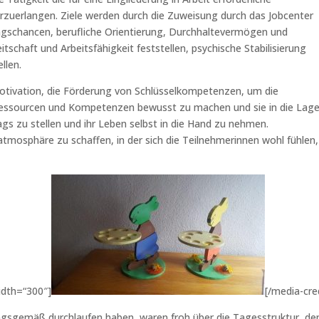
rzuerlangen. Ziele werden durch die Zuweisung durch das Jobcenter
ungschancen, berufliche Orientierung, Durchhaltevermögen und
tschaft und Arbeitsfähigkeit feststellen, psychische Stabilisierung
llen.
Motivation, die Förderung von Schlüsselkompetenzen, um die
 Ressourcen und Kompetenzen bewusst zu machen und sie in die Lag
gs zu stellen und ihr Leben selbst in die Hand zu nehmen.
atmosphäre zu schaffen, in der sich die Teilnehmerinnen wohl fühlen,
idth=“300″]
[/media-cre
gsgemäß durchlaufen haben, waren froh über die Tagesstruktur, de