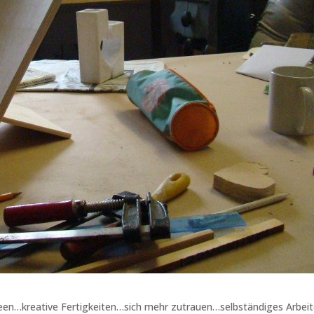
deen…kreative Fertigkeiten…sich mehr zutrauen…selbständiges Arbei