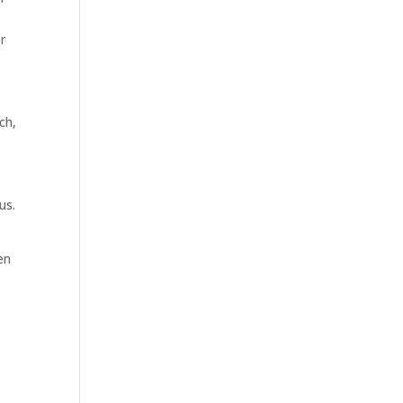
r
ch,
us.
en