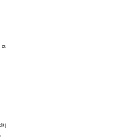
e zu
dit]
n