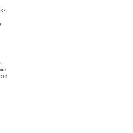
k…
IKE.
z
e
r,
 aus
tten