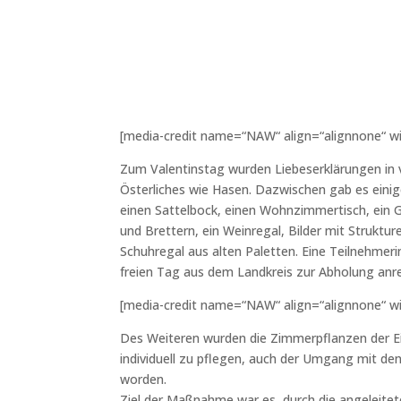
[media-credit name=“NAW“ align=“alignnone“ w
Zum Valentinstag wurden Liebeserklärungen in v
Österliches wie Hasen. Dazwischen gab es einige
einen Sattelbock, einen Wohnzimmertisch, ein 
und Brettern, ein Weinregal, Bilder mit Struktu
Schuhregal aus alten Paletten. Eine Teilnehmeri
freien Tag aus dem Landkreis zur Abholung anrei
[media-credit name=“NAW“ align=“alignnone“ w
Des Weiteren wurden die Zimmerpflanzen der Ei
individuell zu pflegen, auch der Umgang mit d
worden.
Ziel der Maßnahme war es, durch die angeleitete 