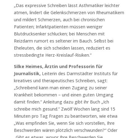
„Das expressive Schreiben lässt Asthmatiker leichter
atmen, lindert die Gelenkschmerzen von Rheumatikern
und mildert Schmerzen, auch bei chronischen
Patienten; Infarktpatienten müssen weniger
Blutdrucksenker schlucken; bei Menschen mit
Reizdarm rumort es seltener im Bauch. Selbst bei
Eheleuten, die sich scheiden lassen, reduziert es
stressbedingte Herz-Kreislauf-Risiken.“
Silke Heimes, Ärztin und Professorin für
Journalistik,
Leiterin des Darmstädter Instituts für
kreatives und therapeutisches Schreiben, sagt:
„Schreibend kann man einen Zugang zu seiner
Krankheit bekommen – und einen guten Umgang
damit finden.“ Anleitung dazu gibt ihr Buch „Ich
schreibe mich gesund.“ Zwölf Wochen lang sind 15
Minuten pro Tag Fragen zu beantworten, wie etwa
„Was empfinden Sie, wenn Sie sich vorstellen, Ihre
Beschwerden wären plötzlich verschwunden?“ Oder
„Gibt es etwas, wovor Ihre Beschwerden Sie