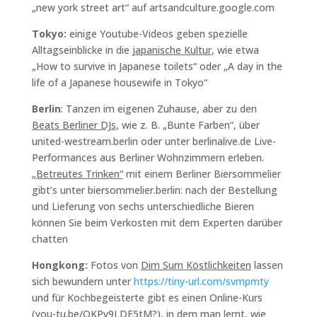
„new york street art“ auf artsandculture.google.com
Tokyo:
einige Youtube-Videos geben spezielle
Alltagseinblicke in die
japanische Kultur
, wie etwa
„How to survive in Japanese toilets“ oder „A day in the
life of a Japanese housewife in Tokyo“
Berlin
: Tanzen im eigenen Zuhause, aber zu den
Beats Berliner DJs
, wie z. B. „Bunte Farben“, über
united-westream.berlin oder unter berlinalive.de Live-
Performances aus Berliner Wohnzimmern erleben.
„Betreutes Trinken“
mit einem Berliner Biersommelier
gibt’s unter biersommelier.berlin: nach der Bestellung
und Lieferung von sechs unterschiedliche Bieren
können Sie beim Verkosten mit dem Experten darüber
chatten
Hongkong:
Fotos von
Dim Sum Köstlichkeiten
lassen
sich bewundern unter
https://tiny-url.com/svmpmty
und für Kochbegeisterte gibt es einen Online-Kurs
(you-tu.be/QKPy9LDE5tM?), in dem man lernt, wie