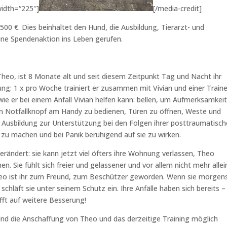
width=“225″]
[/media-credit]
500 €. Dies beinhaltet den Hund, die Ausbildung, Tierarzt- und
ine Spendenaktion ins Leben gerufen.
Theo, ist 8 Monate alt und seit diesem Zeitpunkt Tag und Nacht ihr
dung: 1 x pro Woche trainiert er zusammen mit Vivian und einer Traine
wie er bei einem Anfall Vivian helfen kann: bellen, um Aufmerksamkei
den Notfallknopf am Handy zu bedienen, Türen zu öffnen, Weste und
e Ausbildung zur Unterstützung bei den Folgen ihrer posttraumatisc
zu machen und bei Panik beruhigend auf sie zu wirken.
erändert: sie kann jetzt viel öfters ihre Wohnung verlassen, Theo
n. Sie fühlt sich freier und gelassener und vor allem nicht mehr allei
Theo ist ihr zum Freund, zum Beschützer geworden. Wenn sie morgens
hläft sie unter seinem Schutz ein. Ihre Anfälle haben sich bereits –
fft auf weitere Besserung!
nd die Anschaffung von Theo und das derzeitige Training möglich