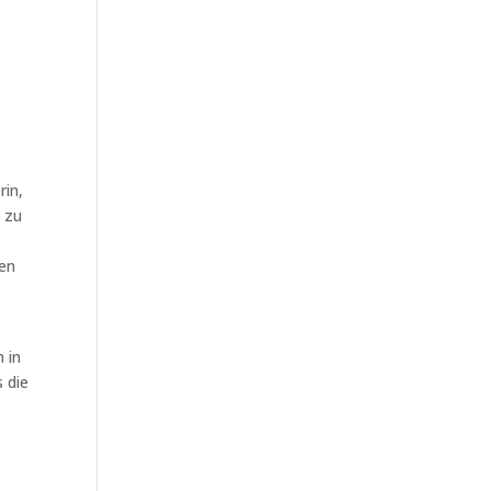
rin,
t zu
hen
n in
 die