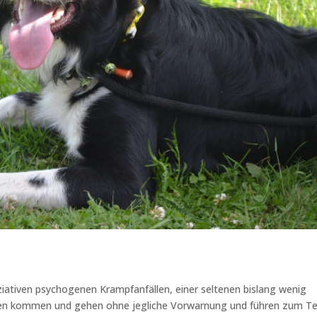
oziativen psychogenen Krampfanfällen, einer seltenen bislang wenig
chen kommen und gehen ohne jegliche Vorwarnung und führen zum Tei