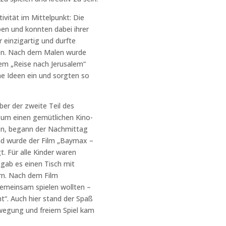
ivität im Mittelpunkt: Die
en und konnten dabei ihrer
r einzigartig und durfte
n. Nach dem Malen wurde
em „Reise nach Jerusalem“
ene Ideen ein und sorgten so
ber
der zweite Teil des
s um einen gemütlichen Kino-
ren, begann der Nachmittag
nd wurde der Film
„Baymax –
. Für alle Kinder waren
 gab es einen Tisch mit
rn
. Nach dem Film
 gemeinsam spielen wollten –
ht“
. Auch hier stand der Spaß
wegung und freiem Spiel kam