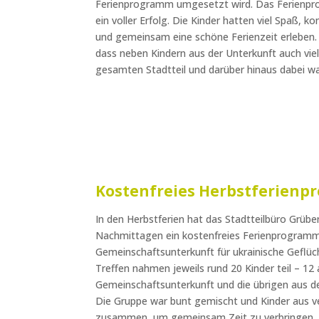
Ferienprogramm umgesetzt wird. Das Ferienp
ein voller Erfolg. Die Kinder hatten viel Spaß,
und gemeinsam eine schöne Ferienzeit erleben. 
dass neben Kindern aus der Unterkunft auch vi
gesamten Stadtteil und darüber hinaus dabei w
Kostenfreies Herbstferienp
In den Herbstferien hat das Stadtteilbüro Grüb
Nachmittagen ein
kostenfreies Ferienprogramm 
Gemeinschaftsunterkunft für ukrainische Geflüc
Treffen nahmen jeweils rund
20 Kinder
teil –
12 
Gemeinschaftsunterkunft
und die übrigen aus d
Die Gruppe war bunt gemischt und Kinder aus 
zusammen, um gemeinsam Zeit zu verbringen, zu