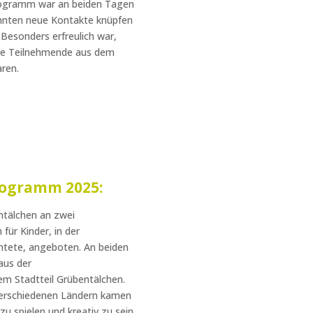
rogramm war an beiden Tagen
 konnten neue Kontakte knüpfen
Besonders erfreulich war,
ele Teilnehmende aus dem
aren.
rogramm 2025:
entälchen an zwei
für Kinder, in der
htete,
angeboten. An beiden
aus der
em Stadtteil Grübentälchen.
verschiedenen Ländern kamen
 spielen und kreativ zu sein.