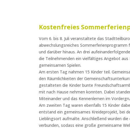
Kostenfreies Sommerferien
Vom 6. bis 8. Juli veranstaltete das Stadtteilbü
abwechslungsreiches Sommerferienprogramm fü
und darüber hinaus. An drei aufeinanderfolgen
die Teilnehmenden ein vielfältiges Angebot aus
gemeinsamen Spielen.
Am ersten Tag nahmen 15 Kinder teil. Gemeinsa
den Räumlichkeiten der Gemeinschaftsunterkun
gestalteten die Kinder bunte Freundschaftsarmbä
mit nach Hause nehmen konnten. Dabei stande
Miteinander und das Kennenlernen im Vordergr
Am zweiten Tag waren ebenfalls 15 Kinder dabei
entstand ein gemeinsames Kreideprojekt, bei d
Lieblingsort aufmalte. Anschließend wurden die 
verbunden, sodass eine große gemeinsame Wel