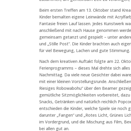
Beim
ersten Treffen am 13. Oktober
stand Kreat
Kinder bemalten eigene Leinwände mit Acrylfarb
Fantasie freien Lauf lassen. Jedes Kunstwerk wa
anschließend mit nach Hause genommen werde
gemeinsam getanzt und gespielt – unter ander
und „Stille Post“. Die Kinder brachten auch eig
für viel Bewegung, Lachen und gute Stimmung.
Nach dem kreativen Auftakt folgte am
22. Okto
Ferienprogramms – dieses Mal drehte sich alle
Nachmittag.
Da viele neue Gesichter dabei wa
mit einer kleinen Vorstellungsrunde. Anschließe
Riesiges Robowabohu“
über den Beamer gezeigt
gemütliche Sitzmöglichkeiten vorbereitet, dazu
Snacks, Getränken und natürlich reichlich
Popco
entschieden die Kinder, welche Spiele sie noch
darunter „
Fangen“
und „
Rotes Licht, Grünes Lic
im Vordergrund, und die Mischung aus Film, Be
bei allen gut an.