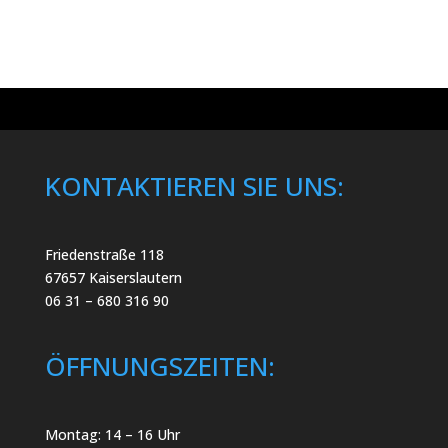
A
c
n
h
s
i
t
c
e
h
n
t
e
-
n
N
,
a
N
KONTAKTIEREN SIE UNS:
a
v
v
i
i
g
g
a
a
Friedenstraße 118
t
t
i
67657 Kaiserslautern
o
i
06 31 – 680 316 90
n
o
n
ÖFFNUNGSZEITEN:
Montag: 14 – 16 Uhr