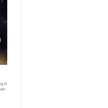
ig in
r am