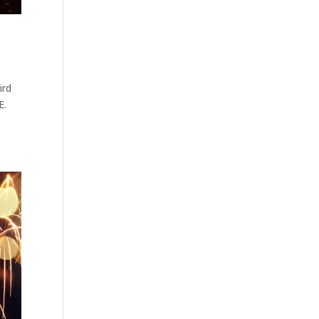
ird
E.