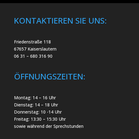
-
n
N
,
a
N
KONTAKTIEREN SIE UNS:
a
v
v
i
i
g
g
a
a
Friedenstraße 118
t
t
i
67657 Kaiserslautern
o
i
06 31 – 680 316 90
n
o
n
ÖFFNUNGSZEITEN:
Montag: 14 – 16 Uhr
Dienstag: 14 – 18 Uhr
Donnerstag: 10 -14 Uhr
Freitag: 13:30 – 15:30 Uhr
sowie während der Sprechstunden