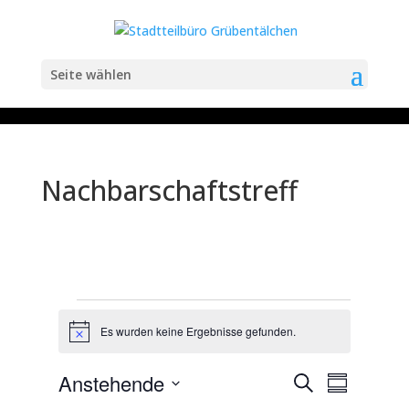
Seite wählen
Nachbarschaftstreff
Veranstaltungen
Es wurden keine Ergebnisse gefunden.
H
i
n
V
V
Anstehende
S
w
e
Z
e
e
u
r
D