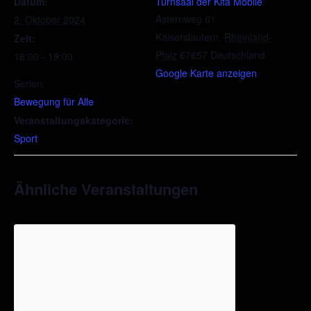
Datum:
Turnsaal der Kita Mobile
Asternweg 61
2. Oktober 2024
Kaiserslautern
,
Rheinland-
Zeit:
Pfalz
67657
Deutschland
18:00 - 19:00
Google Karte anzeigen
Serien:
Bewegung für Alle
Veranstaltungskategorie:
Sport
Ähnliche Veranstaltungen