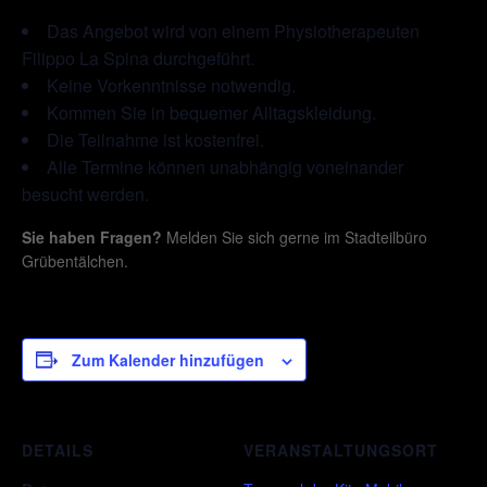
Das Angebot wird von einem Physiotherapeuten
Filippo La Spina durchgeführt.
Keine Vorkenntnisse notwendig.
Kommen Sie in bequemer Alltagskleidung.
Die Teilnahme ist kostenfrei.
Alle Termine können unabhängig voneinander
besucht werden.
Sie haben Fragen?
Melden Sie sich gerne im Stadteilbüro
Grübentälchen.
Zum Kalender hinzufügen
DETAILS
VERANSTALTUNGSORT