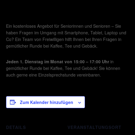
Ein kostenloses Angebot für Seniorinnen und Senioren – Sie
haben Fragen im Umgang mit Smartphone, Tablet, Laptop und
Co? Ein Team von Freiwilligen hilft Ihnen bei Ihren Fragen in
gemütlicher Runde bei Kaffee, Tee und Gebäck.
Jeden 1. Dienstag im Monat von 15:00 – 17:00 Uhr
in
gemütlicher Runde bei Kaffee, Tee und Gebäck! Sie können
auch gerne eine Einzelsprechstunde vereinbaren.
Zum Kalender hinzufügen
DETAILS
VERANSTALTUNGSORT