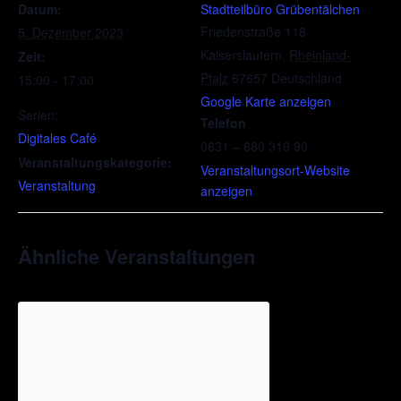
Datum:
Stadtteilbüro Grübentälchen
Friedenstraße 118
5. Dezember 2023
Kaiserslautern
,
Rheinland-
Zeit:
Pfalz
67657
Deutschland
15:00 - 17:00
Google Karte anzeigen
Serien:
Telefon
Digitales Café
0631 – 680 316 90
Veranstaltungskategorie:
Veranstaltungsort-Website
Veranstaltung
anzeigen
Ähnliche Veranstaltungen