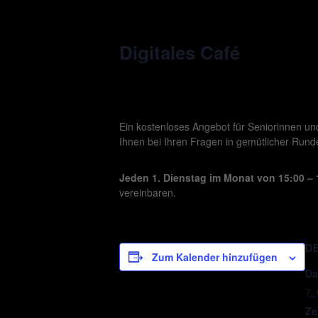
Digitales Café
Ein kostenloses Angebot für Seniorinnen un
Ihnen bei Ihren Fragen in gemütlicher Rund
Jeden 1. Dienstag im Monat von 15:00 – 
vereinbaren.
D
Zum Kalender hinzufügen
Da
7.
Ze