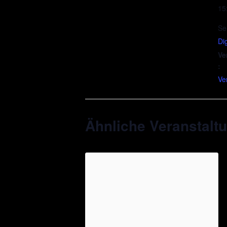
15
Se
Di
Ve
:
Ve
Ähnliche Veranstalt