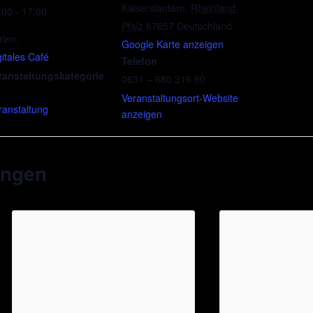
Kaiserslautern
,
Rheinland-
:00 - 17:00
Pfalz
67657
Deutschland
rien:
Google Karte anzeigen
gitales Café
Telefon
ranstaltungskategorie
0631 – 680 316 90
Veranstaltungsort-Website
ranstaltung
anzeigen
ungen