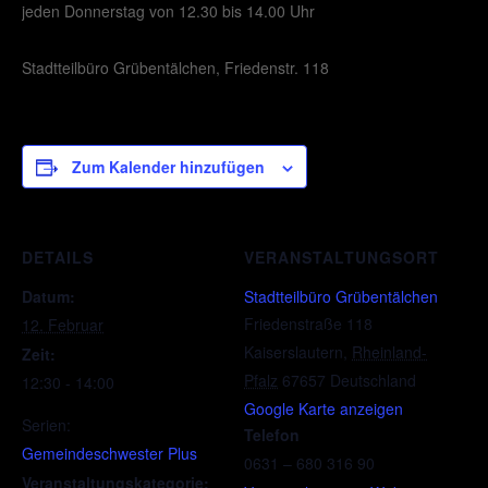
jeden Donnerstag von 12.30 bis 14.00 Uhr
Stadtteilbüro Grübentälchen, Friedenstr. 118
Zum Kalender hinzufügen
DETAILS
VERANSTALTUNGSORT
Datum:
Stadtteilbüro Grübentälchen
Friedenstraße 118
12. Februar
Kaiserslautern
,
Rheinland-
Zeit:
Pfalz
67657
Deutschland
12:30 - 14:00
Google Karte anzeigen
Serien:
Telefon
Gemeindeschwester Plus
0631 – 680 316 90
Veranstaltungskategorie: