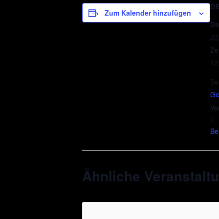
D
Zum Kalender hinzufügen
Da
20
Ze
12
Se
Ge
Ve
:
Be
Ähnliche Veranstalt