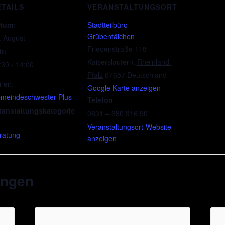
ETAILS
VERANSTALTUNGSORT
tum:
Stadtteilbüro
Grübentälchen
. August
Friedenstraße 118
it:
Kaiserslautern
,
Rheinland-
:30 - 14:00
Pfalz
67657
Deutschland
rien:
Google Karte anzeigen
meindeschwester Plus
Telefon
ranstaltungskategorie
0631 – 680 316 90
Veranstaltungsort-Website
ratung
anzeigen
ungen