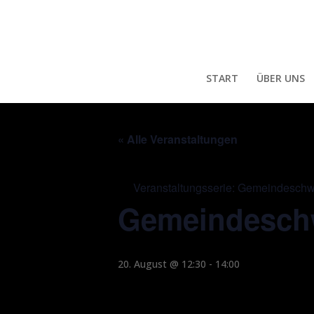
START
ÜBER UNS
« Alle Veranstaltungen
Veranstaltungsserie:
Gemeindeschwe
Gemeindeschw
20. August @ 12:30
-
14:00