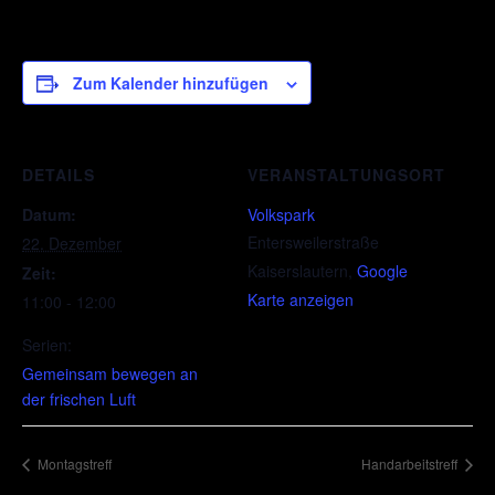
Zum Kalender hinzufügen
DETAILS
VERANSTALTUNGSORT
Datum:
Volkspark
Entersweilerstraße
22. Dezember
Kaiserslautern
,
Google
Zeit:
Karte anzeigen
11:00 - 12:00
Serien:
Gemeinsam bewegen an
der frischen Luft
Montagstreff
Handarbeitstreff