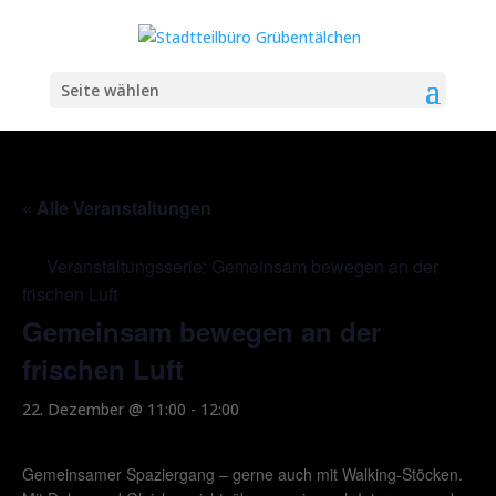
Seite wählen
« Alle Veranstaltungen
Veranstaltungsserie:
Gemeinsam bewegen an der
frischen Luft
Gemeinsam bewegen an der
frischen Luft
22. Dezember @ 11:00
-
12:00
Gemeinsamer Spaziergang – gerne auch mit Walking-Stöcken.