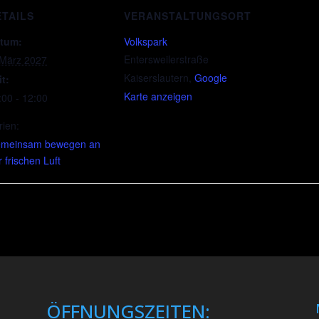
ETAILS
VERANSTALTUNGSORT
tum:
Volkspark
Entersweilerstraße
 März 2027
Kaiserslautern
,
Google
it:
Karte anzeigen
:00 - 12:00
rien:
meinsam bewegen an
r frischen Luft
ÖFFNUNGSZEITEN: