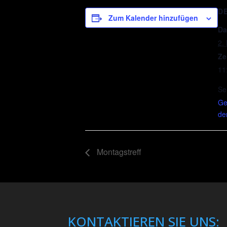
D
Zum Kalender hinzufügen
Da
2.
Ze
11
Se
Ge
de
Montagstreff
KONTAKTIEREN SIE UNS: