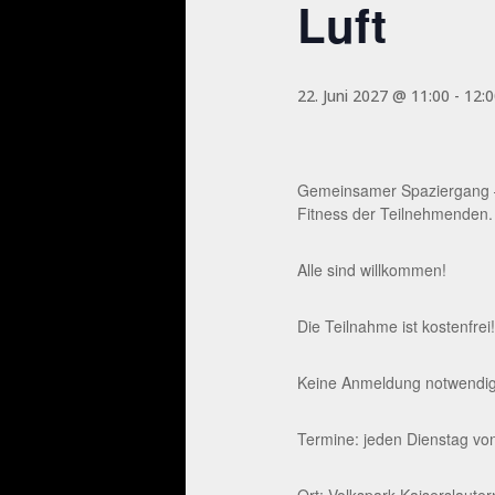
Luft
22. Juni 2027 @ 11:00
-
12:0
Gemeinsamer Spaziergang – 
Fitness der Teilnehmenden.
Alle sind willkommen!
Die Teilnahme ist kostenfrei!
Keine Anmeldung notwendig. 
Termine: jeden Dienstag von
Ort: Volkspark Kaiserslaute