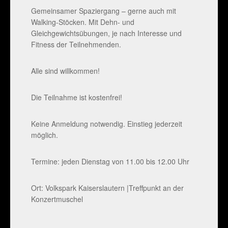
Gemeinsamer Spaziergang – gerne auch mit
Walking-Stöcken. Mit Dehn- und
Gleichgewichtsübungen, je nach Interesse und
Fitness der Teilnehmenden.
Alle sind willkommen!
Die Teilnahme ist kostenfrei!
Keine Anmeldung notwendig. Einstieg jederzeit
möglich.
Termine: jeden Dienstag von 11.00 bis 12.00 Uhr
Ort: Volkspark Kaiserslautern |Treffpunkt an der
Konzertmuschel