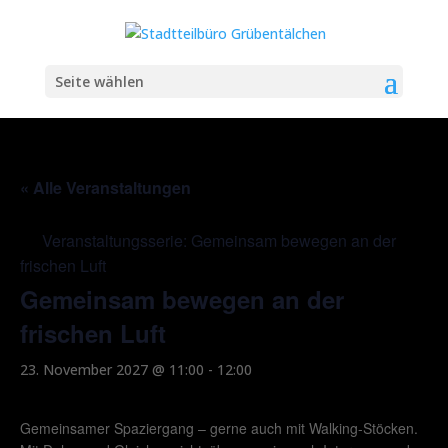
Seite wählen
« Alle Veranstaltungen
Veranstaltungsserie:
Gemeinsam bewegen an der
frischen Luft
Gemeinsam bewegen an der
frischen Luft
23. November 2027 @ 11:00
-
12:00
Gemeinsamer Spaziergang – gerne auch mit Walking-Stöcken.