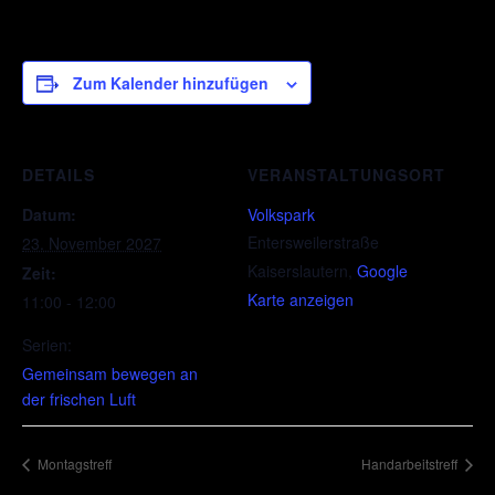
Zum Kalender hinzufügen
DETAILS
VERANSTALTUNGSORT
Datum:
Volkspark
Entersweilerstraße
23. November 2027
Kaiserslautern
,
Google
Zeit:
Karte anzeigen
11:00 - 12:00
Serien:
Gemeinsam bewegen an
der frischen Luft
Montagstreff
Handarbeitstreff