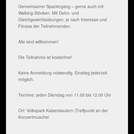
Gemeinsamer Spaziergang – gerne auch mit
Walking-Stöcken. Mit Dehn- und
Gleichgewichtsübungen, je nach Interesse und
Fitness der Teilnehmenden.
Alle sind willkommen!
Die Teilnahme ist kostenfrei!
Keine Anmeldung notwendig. Einstieg jederzeit
möglich.
Termine: jeden Dienstag von 11.00 bis 12.00 Uhr
Ort: Volkspark Kaiserslautern |Treffpunkt an der
Konzertmuschel