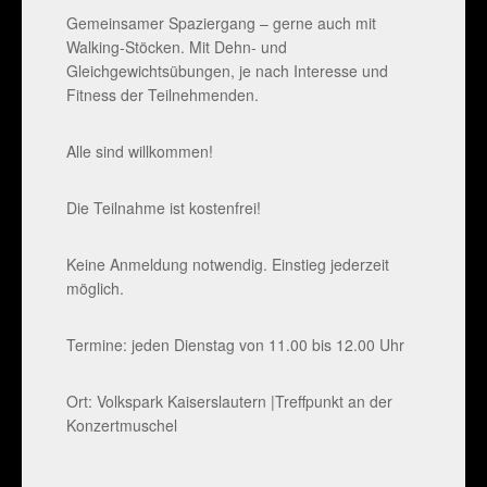
Gemeinsamer Spaziergang – gerne auch mit
Walking-Stöcken. Mit Dehn- und
Gleichgewichtsübungen, je nach Interesse und
Fitness der Teilnehmenden.
Alle sind willkommen!
Die Teilnahme ist kostenfrei!
Keine Anmeldung notwendig. Einstieg jederzeit
möglich.
Termine: jeden Dienstag von 11.00 bis 12.00 Uhr
Ort: Volkspark Kaiserslautern |Treffpunkt an der
Konzertmuschel