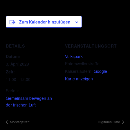
Zum Kalender hinzufügen
DETAILS
VERANSTALTUNGSORT
Datum:
Volkspark
Entersweilerstraße
3. April 2029
Kaiserslautern
,
Google
Zeit:
Karte anzeigen
11:00 - 12:00
Serien:
Gemeinsam bewegen an
der frischen Luft
Montagstreff
Digitales Café