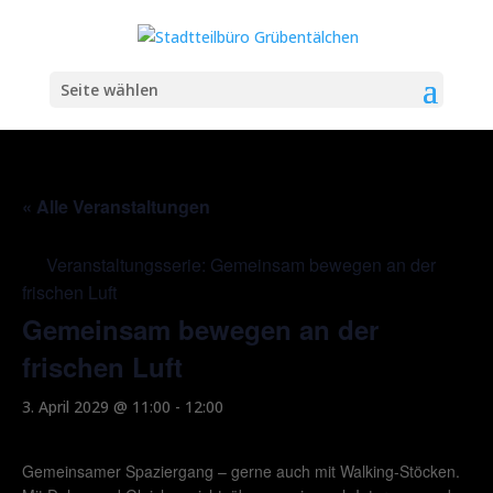
Seite wählen
« Alle Veranstaltungen
Veranstaltungsserie:
Gemeinsam bewegen an der
frischen Luft
Gemeinsam bewegen an der
frischen Luft
3. April 2029 @ 11:00
-
12:00
Gemeinsamer Spaziergang – gerne auch mit Walking-Stöcken.