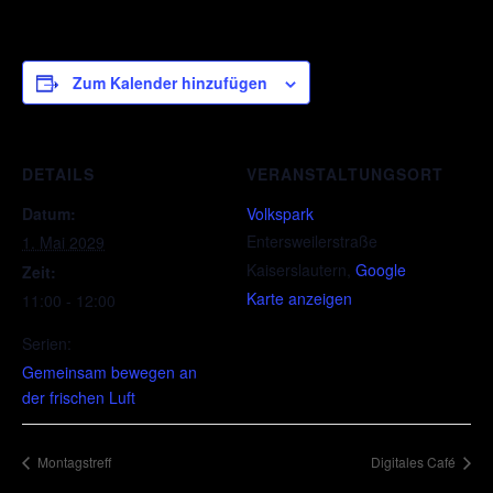
Zum Kalender hinzufügen
DETAILS
VERANSTALTUNGSORT
Datum:
Volkspark
Entersweilerstraße
1. Mai 2029
Kaiserslautern
,
Google
Zeit:
Karte anzeigen
11:00 - 12:00
Serien:
Gemeinsam bewegen an
der frischen Luft
Montagstreff
Digitales Café