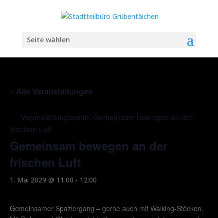
Seite wählen
« Alle Veranstaltungen
Veranstaltungsserie:
Gemeinsam bewegen an der
frischen Luft
Gemeinsam bewegen an der
frischen Luft
1. Mai 2029 @ 11:00
-
12:00
Gemeinsamer Spaziergang – gerne auch mit Walking-Stöcken.