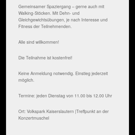
Gemeinsamer Spaziergang – gerne auch mit
Walking-Stöcken. Mit Dehn- und
Gleichgewichtsübungen, je nach Interesse und
Fitness der Teilnehmenden.
Alle sind willkommen!
Die Teilnahme ist kostenfrei!
Keine Anmeldung notwendig. Einstieg jederzeit
möglich.
Termine: jeden Dienstag von 11.00 bis 12.00 Uhr
Ort: Volkspark Kaiserslautern |Treffpunkt an der
Konzertmuschel