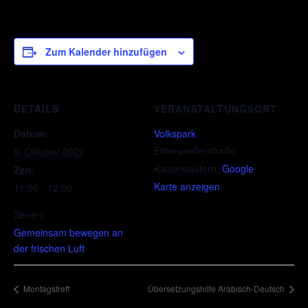
Zum Kalender hinzufügen
DETAILS
VERANSTALTUNGSORT
Datum:
Volkspark
Entersweilerstraße
9. Oktober 2029
Kaiserslautern
,
Google
Zeit:
Karte anzeigen
11:00 - 12:00
Serien:
Gemeinsam bewegen an
der frischen Luft
Montagstreff
Übersetzungshilfe Arabisch-Deutsch