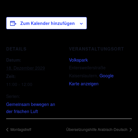
Zum Kalender hinzufügen
DETAILS
VERANSTALTUNGSORT
Datum:
Volkspark
Entersweilerstraße
18. Dezember 2029
Kaiserslautern
,
Google
Zeit:
Karte anzeigen
11:00 - 12:00
Serien:
Gemeinsam bewegen an
der frischen Luft
Montagstreff
Übersetzungshilfe Arabisch-Deutsch