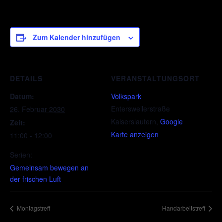
Zum Kalender hinzufügen
DETAILS
VERANSTALTUNGSORT
Datum:
Volkspark
Entersweilerstraße
26. Februar 2030
Kaiserslautern
,
Google
Zeit:
Karte anzeigen
11:00 - 12:00
Serien:
Gemeinsam bewegen an
der frischen Luft
Montagstreff
Handarbeitstreff