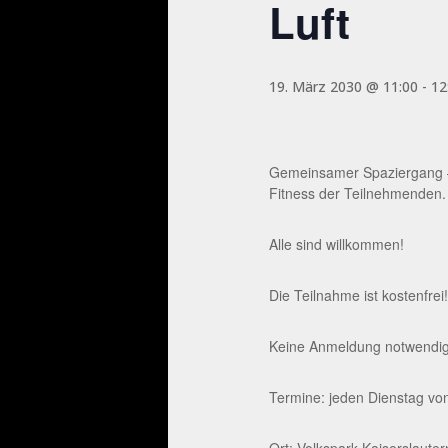
Luft
19. März 2030 @ 11:00
-
12
Gemeinsamer Spaziergang – 
Fitness der Teilnehmenden.
Alle sind willkommen!
Die Teilnahme ist kostenfrei!
Keine Anmeldung notwendig. 
Termine: jeden Dienstag von
Ort: Volkspark Kaiserslaute