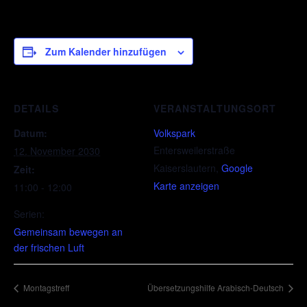
Zum Kalender hinzufügen
DETAILS
VERANSTALTUNGSORT
Datum:
Volkspark
Entersweilerstraße
12. November 2030
Kaiserslautern
,
Google
Zeit:
Karte anzeigen
11:00 - 12:00
Serien:
Gemeinsam bewegen an
der frischen Luft
Montagstreff
Übersetzungshilfe Arabisch-Deutsch