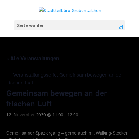
Seite wählen
« Alle Veranstaltungen
Veranstaltungsserie:
Gemeinsam bewegen an der
frischen Luft
Gemeinsam bewegen an der
frischen Luft
12. November 2030 @ 11:00
-
12:00
Gemeinsamer Spaziergang – gerne auch mit Walking-Stöcken.