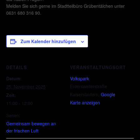
Melden Sie sich gerne im Stadtteilbüro Grübentälchen unter
0631 680 316 90.
Zum Kalender hinzufügen
DETAILS
VERANSTALTUNGSORT
Datum:
Volkspark
Entersweilerstraße
25. November 2025
Kaiserslautern
,
Google
Zeit:
Karte anzeigen
11:00 - 12:00
Serien:
Gemeinsam bewegen an
der frischen Luft