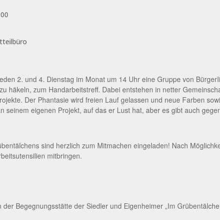
:00
ch jeden 2. und 4. Dienstag im Monat um 14 Uhr eine Gruppe von BürgerI
u häkeln, zum Handarbeitstreff. Dabei entstehen in netter Gemeinscha
rojekte. Der Phantasie wird freien Lauf gelassen und neue Farben so
an seinem eigenen Projekt, auf das er Lust hat, aber es gibt auch gege
entälchens sind herzlich zum Mitmachen eingeladen! Nach Möglichkeit 
eitsutensilien mitbringen.
 in der Begegnungsstätte der Siedler und Eigenheimer „Im Grübentälchen