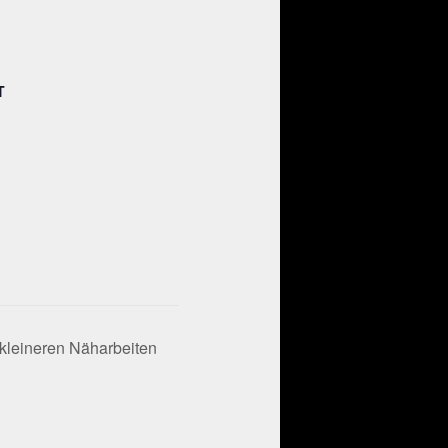
T
 kleineren Näharbeiten