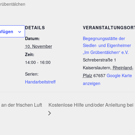
Grübentälchen
DETAILS
VERANSTALTUNGSOR
ufügen
Datum:
Begegnungsstätte der
Siedler- und Eigenheimer
10. November
„Im Grübentälchen“ e.V.
Zeit:
Schreberstraße 1
14:00 - 16:00
Kaiserslautern
,
Rheinland-
Serien:
Pfalz
67657
Google Karte
Handarbeitstreff
anzeigen
Kostenlose Hilfe und/oder Anleitung bei
 der frischen Luft