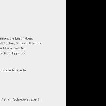
innen, die Lust haben,
ft Tücher, Schals, Strümpfe,
wie Muster werden
nseitige Tipps und
sollte bitte jede
“ e. V. , Schreberstraße 1,