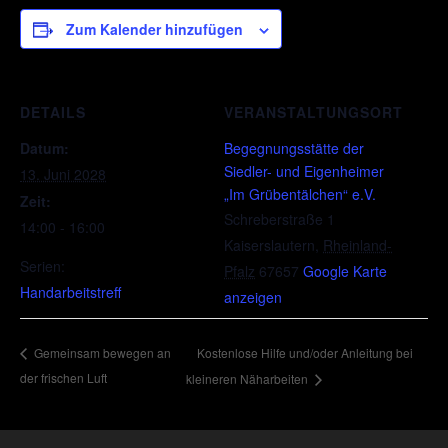
Zum Kalender hinzufügen
DETAILS
VERANSTALTUNGSORT
Datum:
Begegnungsstätte der
Siedler- und Eigenheimer
13. Juni 2028
„Im Grübentälchen“ e.V.
Zeit:
Schreberstraße 1
14:00 - 16:00
Kaiserslautern
,
Rheinland-
Serien:
Pfalz
67657
Google Karte
Handarbeitstreff
anzeigen
Kostenlose Hilfe und/oder Anleitung bei
Gemeinsam bewegen an
der frischen Luft
kleineren Näharbeiten