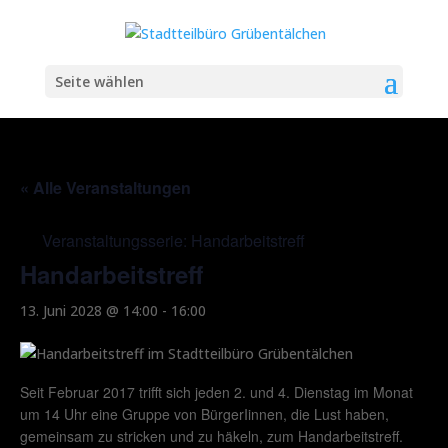
Seite wählen
« Alle Veranstaltungen
Veranstaltungsserie:
Handarbeitstreff
Handarbeitstreff
13. Juni 2028 @ 14:00
-
16:00
Seit Februar 2017 trifft sich jeden 2. und 4. Dienstag im Monat
um 14 Uhr eine Gruppe von BürgerIinnen, die Lust haben,
gemeinsam zu stricken und zu häkeln, zum Handarbeitstreff.