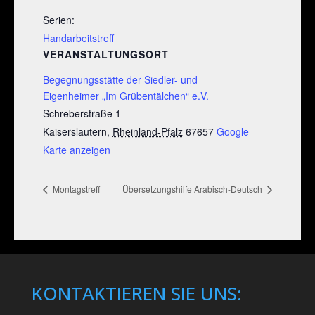
Serien:
Handarbeitstreff
VERANSTALTUNGSORT
Begegnungsstätte der Siedler- und
Eigenheimer „Im Grübentälchen“ e.V.
Schreberstraße 1
Kaiserslautern
,
Rheinland-Pfalz
67657
Google
Karte anzeigen
Montagstreff
Übersetzungshilfe Arabisch-Deutsch
KONTAKTIEREN SIE UNS: