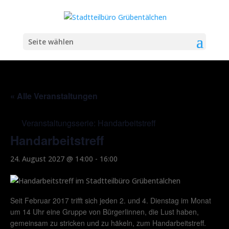
Seite wählen
« Alle Veranstaltungen
Veranstaltungsserie:
Handarbeitstreff
Handarbeitstreff
24. August 2027 @ 14:00
-
16:00
Seit Februar 2017 trifft sich jeden 2. und 4. Dienstag im Monat
um 14 Uhr eine Gruppe von BürgerIinnen, die Lust haben,
gemeinsam zu stricken und zu häkeln, zum Handarbeitstreff.