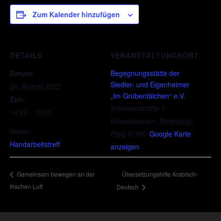
Zum Kalender hinzufügen
DETAILS
VERANSTALTUNGSORT
Datum:
Begegnungsstätte der
Siedler- und Eigenheimer
24. August 2027
„Im Grübentälchen“ e.V.
Zeit:
Schreberstraße 1
14:00 - 16:00
Kaiserslautern
,
Rheinland-
Serien:
Pfalz
67657
Google Karte
Handarbeitstreff
anzeigen
Übersetzungshilfe Arabisch-
Gemeinsam bewegen an der
frischen Luft
Deutsch