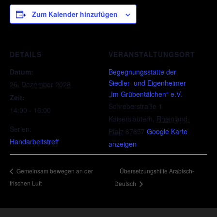
Zum Kalender hinzufügen
DETAILS
VERANSTALTUNGSORT
Datum:
Begegnungsstätte der
Siedler- und Eigenheimer
26. Dezember 2028
„Im Grübentälchen“ e.V.
Zeit:
Schreberstraße 1
14:00 - 16:00
Kaiserslautern
,
Rheinland-
Serien:
Pfalz
67657
Google Karte
Handarbeitstreff
anzeigen
Übersetzungshilfe Arabisch-
Gemeinsam bewegen an der
frischen Luft
Deutsch