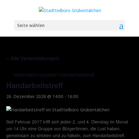
Seite wählen
« Alle Veranstaltungen
Veranstaltungsserie:
Handarbeitstreff
Handarbeitstreff
26. Dezember 2028 @ 14:00
-
16:00
Seit Februar 2017 trifft sich jeden 2. und 4. Dienstag im Monat
um 14 Uhr eine Gruppe von BürgerIinnen, die Lust haben,
gemeinsam zu stricken und zu häkeln, zum Handarbeitstreff.