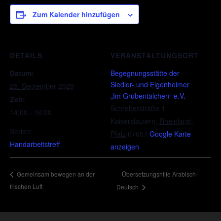
Zum Kalender hinzufügen
DETAILS
VERANSTALTUNGSORT
Datum:
Begegnungsstätte der
Siedler- und Eigenheimer
25. September 2029
„Im Grübentälchen“ e.V.
Zeit:
Schreberstraße 1
14:00 - 16:00
Kaiserslautern
,
Rheinland-
Serien:
Pfalz
67657
Google Karte
Handarbeitstreff
anzeigen
Übersetzungshilfe Arabisch-
Gemeinsam bewegen an der
frischen Luft
Deutsch