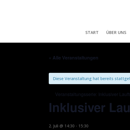
START
ÜBER UNS
« Alle Veranstaltungen
Diese Veranstaltung hat bereits stattge
Veranstaltungsserie:
Inklusiver Lauft
Inklusiver Lau
2. Juli @ 14:30
-
15:30