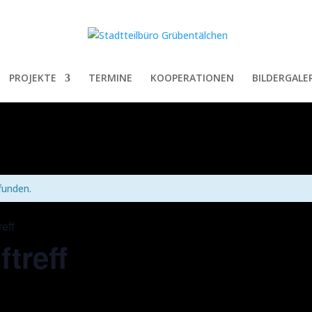
PROJEKTE
TERMINE
KOOPERATIONEN
BILDERGALER
funden.
reff
ftreff