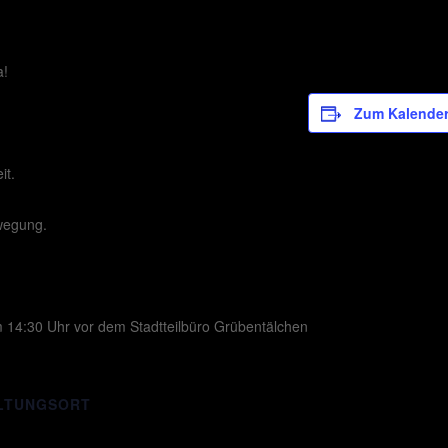
a!
Zum Kalender
it.
wegung.
m 14:30 Uhr vor dem Stadtteilbüro Grübentälchen
LTUNGSORT