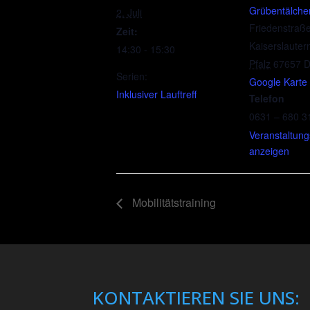
Grübentälche
2. Juli
Friedenstraß
Zeit:
Kaiserslauter
14:30 - 15:30
Pfalz
67657
D
Serien:
Google Karte
Inklusiver Lauftreff
Telefon
0631 – 680 3
Veranstaltung
anzeigen
Mobilitätstraining
KONTAKTIEREN SIE UNS: