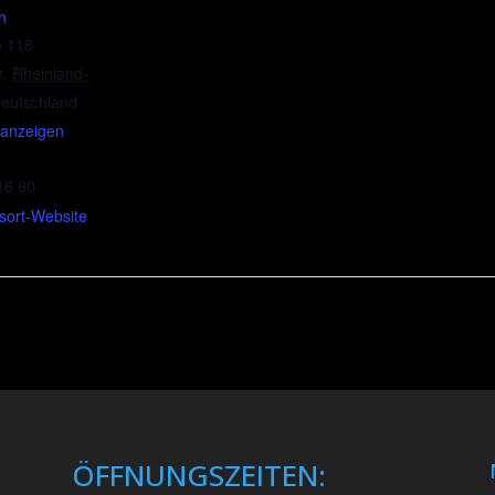
n
e 118
n
,
Rheinland-
eutschland
 anzeigen
16 90
sort-Website
ÖFFNUNGSZEITEN: