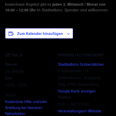
kostenloses Angebot gibt es
jeden 2. Mittwoch / Monat von
10:00 – 12:00 Uhr
im Stadtteilbüro. Spenden sind willlkommen.
Zum Kalender hinzufügen
DETAILS
VERANSTALTUNGSORT
Datum:
Stadtteilbüro Grübentälchen
Friedenstraße 118
14. Oktober
Kaiserslautern
,
Rheinland-
Zeit:
Pfalz
67657
Deutschland
10:00 - 12:00
Google Karte anzeigen
Serien:
Telefon
Kostenlose Hilfe und/oder
0631 – 680 316 90
Anleitung bei kleineren
Veranstaltungsort-Website
Näharbeiten