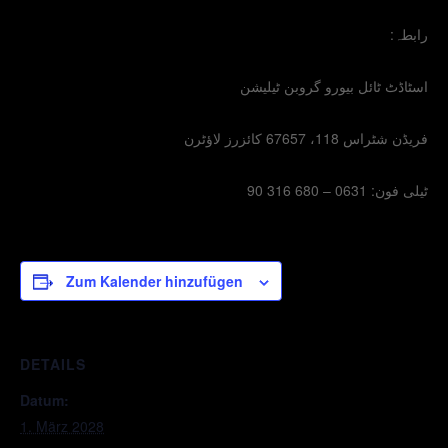
رابطہ:
اسٹاڈٹ ٹائل بیورو گروبن ٹیلیشن
فریڈن شٹراس 118، 67657 کائزرز لاؤٹرن
ٹیلی فون: 0631 – 680 316 90
Zum Kalender hinzufügen
DETAILS
Datum:
1. März 2028