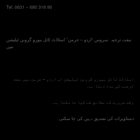
Tel. 0631 – 680 316 90
مفت ترجمہ سروس “اردو – جرمن” اسٹاڈٹ ٹائل بیورو گروبن ٹیلیشن
میں
اسٹاڈٹ ٹائل بیورو گروبن ٹیلیشن اب اردو – جرمن میں مفت
ترجمے کی مدد دیتا ہے۔
وقت ضرورت کے مطابق طے کیا جا سکتا ہے۔
دستاویزات کی تصدیق نہیں کی جا سکتی۔