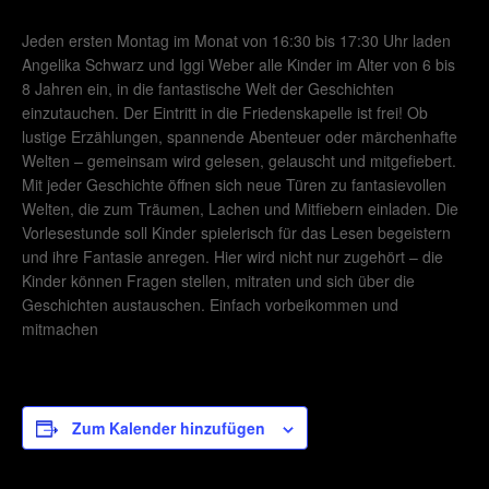
Jeden ersten Montag im Monat von 16:30 bis 17:30 Uhr laden
Angelika Schwarz und Iggi Weber alle Kinder im Alter von 6 bis
8 Jahren ein, in die fantastische Welt der Geschichten
einzutauchen. Der Eintritt in die Friedenskapelle ist frei! Ob
lustige Erzählungen, spannende Abenteuer oder märchenhafte
Welten – gemeinsam wird gelesen, gelauscht und mitgefiebert.
Mit jeder Geschichte öffnen sich neue Türen zu fantasievollen
Welten, die zum Träumen, Lachen und Mitfiebern einladen. Die
Vorlesestunde soll Kinder spielerisch für das Lesen begeistern
und ihre Fantasie anregen. Hier wird nicht nur zugehört – die
Kinder können Fragen stellen, mitraten und sich über die
Geschichten austauschen. Einfach vorbeikommen und
mitmachen
Zum Kalender hinzufügen