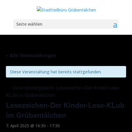
Seite wählen
« Alle Veranstaltungen
Diese Veranstaltung hat bereits stattgefunden.
Veranstaltungsserie:
Lesezeichen-Der Kinder-Lese-
KLub im Grübentälchen
Lesezeichen-Der Kinder-Lese-KLub
im Grübentälchen
7. April 2025 @ 16:30
-
17:30