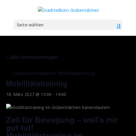
Seite wählen
« Alle Veranstaltungen
Veranstaltungsserie:
Mobilitätstraining
Mobilitätstraining
18. März 2027 @ 13:00
-
14:00
Zeit für Bewegung – weil’s mir
gut tut!
Mobilitätstraining im