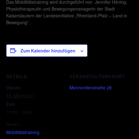
Das Mobilitätstraining wird durchgeführt von Jennifer Höning,
Physiotherapeutin und Bewegungsmanagerin der Stadt
Kaiserslautern der Landesinitiative „Rheinland-Pfalz – Land in
Bewegung“.
Zum Kalender hinzufügen
DETAILS
VERANSTALTUNGSORT
Datum:
Mennonitenstraße 28
18. März 2027
Zeit:
13:00 - 14:00
Serien:
Mobilitätstraining