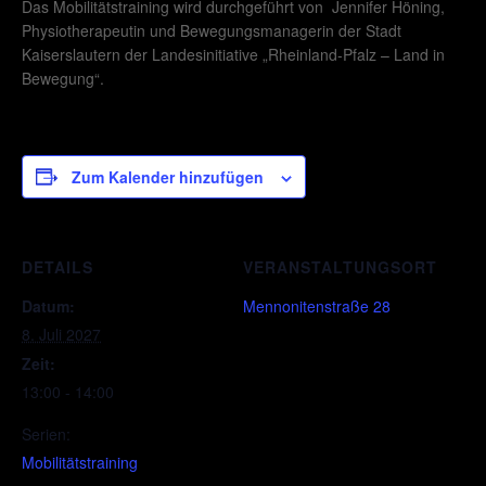
Das Mobilitätstraining wird durchgeführt von Jennifer Höning,
Physiotherapeutin und Bewegungsmanagerin der Stadt
Kaiserslautern der Landesinitiative „Rheinland-Pfalz – Land in
Bewegung“.
Zum Kalender hinzufügen
DETAILS
VERANSTALTUNGSORT
Datum:
Mennonitenstraße 28
8. Juli 2027
Zeit:
13:00 - 14:00
Serien:
Mobilitätstraining