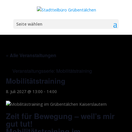
Seite wählen
« Alle Veranstaltungen
Veranstaltungsserie:
Mobilitätstraining
Mobilitätstraining
8. Juli 2027 @ 13:00
-
14:00
Zeit für Bewegung – weil’s mir
gut tut!
Mobilitätstraining im