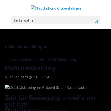
Seite wählen
« Alle Veranstaltungen
Veranstaltungsserie:
Mobilitätstraining
Mobilitätstraining
6. Januar 2028 @ 13:00
-
14:00
Zeit für Bewegung – weil’s mir
gut tut!
Mobilitätstraining im