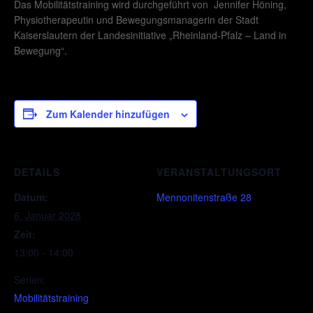
Das Mobilitätstraining wird durchgeführt von Jennifer Höning,
Physiotherapeutin und Bewegungsmanagerin der Stadt
Kaiserslautern der Landesinitiative „Rheinland-Pfalz – Land in
Bewegung“.
Zum Kalender hinzufügen
DETAILS
VERANSTALTUNGSORT
Datum:
Mennonitenstraße 28
6. Januar 2028
Zeit:
13:00 - 14:00
Serien:
Mobilitätstraining