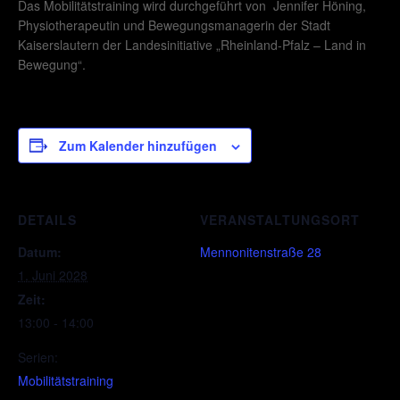
Das Mobilitätstraining wird durchgeführt von Jennifer Höning,
Physiotherapeutin und Bewegungsmanagerin der Stadt
Kaiserslautern der Landesinitiative „Rheinland-Pfalz – Land in
Bewegung“.
Zum Kalender hinzufügen
DETAILS
VERANSTALTUNGSORT
Datum:
Mennonitenstraße 28
1. Juni 2028
Zeit:
13:00 - 14:00
Serien:
Mobilitätstraining