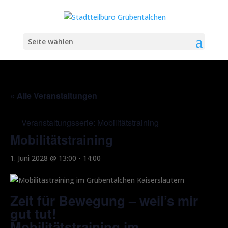
Seite wählen
« Alle Veranstaltungen
Veranstaltungsserie:
Mobilitätstraining
Mobilitätstraining
1. Juni 2028 @ 13:00
-
14:00
Zeit für Bewegung – weil’s mir
gut tut!
Mobilitätstraining im