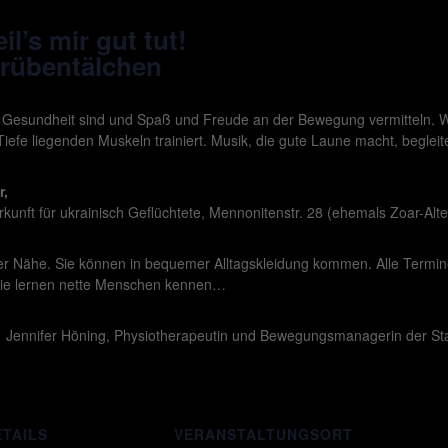
l’s mir gut tut!
Grübentälchen
e Gesundheit sind und Spaß und Freude an der Bewegung vermitteln. W
 Tiefe liegenden Muskeln trainiert. Musik, die gute Laune macht, begle
r,
unft für ukrainisch Geflüchtete, Mennonitenstr. 28 (ehemals Zoar-Alt
hrer Nähe. Sie können in bequemer Alltagskleidung kommen. Alle Term
ie lernen nette Menschen kennen…
on Jennifer Höning, Physiotherapeutin und Bewegungsmanagerin der Stad
ETAILS
VERANSTALTUNGSORT