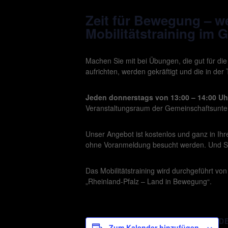
Zeit für Bewegung – wei
Mobilitätstraining im 
Machen Sie mit bei Übungen, die gut für di
aufrichten, werden gekräftigt und die in der
Jeden donnerstags von 13:00 – 14:00 Uh
Veranstaltungsraum der Gemeinschaftsunterk
Unser Angebot ist kostenlos und ganz in I
ohne Voranmeldung besucht werden. Und S
Das Mobilitätstraining wird durchgeführt v
„Rheinland-Pfalz – Land in Bewegung“.
D
Zum Kalender hinzufügen