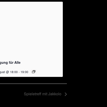
ung für Alle
gust @ 18:00
-
19:00
Spieletreff mit Jakkolo