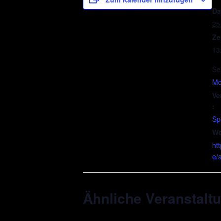
Da
25
Ze
13
Se
Mob
Ve
:
Sp
We
ht
e/
Ähnliche Veranstalt