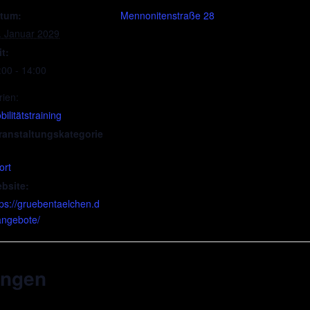
tum:
Mennonitenstraße 28
. Januar 2029
it:
:00 - 14:00
rien:
ilitätstraining
ranstaltungskategorie
ort
bsite:
tps://gruebentaelchen.d
angebote/
ungen