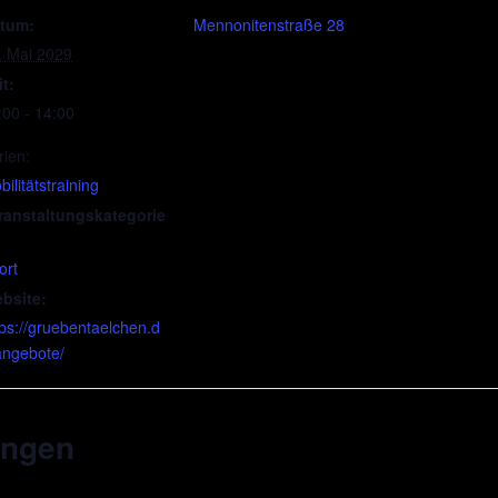
tum:
Mennonitenstraße 28
. Mai 2029
it:
:00 - 14:00
rien:
ilitätstraining
ranstaltungskategorie
ort
bsite:
tps://gruebentaelchen.d
angebote/
ungen