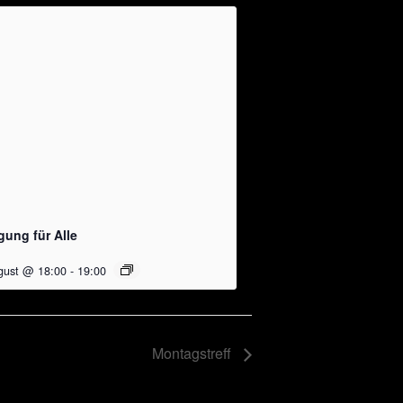
ung für Alle
gust @ 18:00
-
19:00
Montagstreff