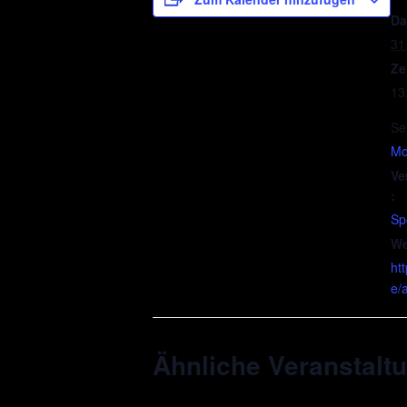
Da
31
Ze
13
Se
Mob
Ve
:
Sp
We
ht
e/
Ähnliche Veranstalt