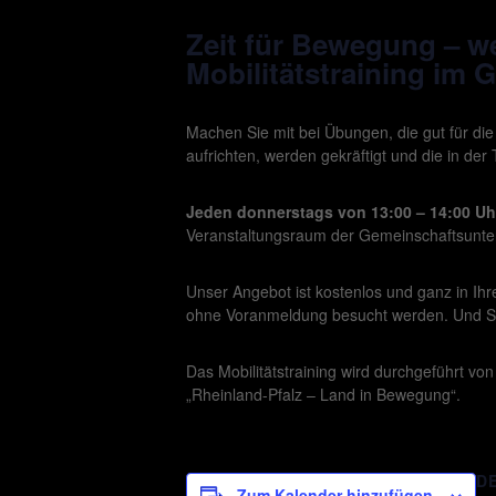
Zeit für Bewegung – wei
Mobilitätstraining im 
Machen Sie mit bei Übungen, die gut für di
aufrichten, werden gekräftigt und die in der
Jeden donnerstags von 13:00 – 14:00 Uh
Veranstaltungsraum der Gemeinschaftsunterk
Unser Angebot ist kostenlos und ganz in I
ohne Voranmeldung besucht werden. Und S
Das Mobilitätstraining wird durchgeführt v
„Rheinland-Pfalz – Land in Bewegung“.
D
Zum Kalender hinzufügen