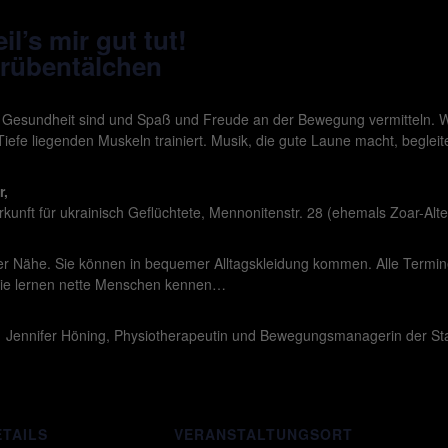
l’s mir gut tut!
Grübentälchen
e Gesundheit sind und Spaß und Freude an der Bewegung vermitteln. W
 Tiefe liegenden Muskeln trainiert. Musik, die gute Laune macht, begle
r,
unft für ukrainisch Geflüchtete, Mennonitenstr. 28 (ehemals Zoar-Alt
hrer Nähe. Sie können in bequemer Alltagskleidung kommen. Alle Term
ie lernen nette Menschen kennen…
on Jennifer Höning, Physiotherapeutin und Bewegungsmanagerin der Stad
ETAILS
VERANSTALTUNGSORT