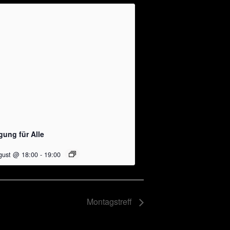
ung für Alle
gust @ 18:00
-
19:00
Montagstreff