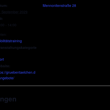
tum:
Mennonitenstraße 28
. September 2029
it:
:00 - 14:00
rien:
ilitätstraining
ranstaltungskategorie
ort
bsite:
tps://gruebentaelchen.d
angebote/
ungen