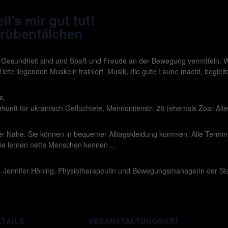
l’s mir gut tut!
Grübentälchen
e Gesundheit sind und Spaß und Freude an der Bewegung vermitteln. W
 Tiefe liegenden Muskeln trainiert. Musik, die gute Laune macht, begle
r,
unft für ukrainisch Geflüchtete, Mennonitenstr. 28 (ehemals Zoar-Alt
hrer Nähe. Sie können in bequemer Alltagskleidung kommen. Alle Term
ie lernen nette Menschen kennen…
on Jennifer Höning, Physiotherapeutin und Bewegungsmanagerin der Stad
ETAILS
VERANSTALTUNGSORT