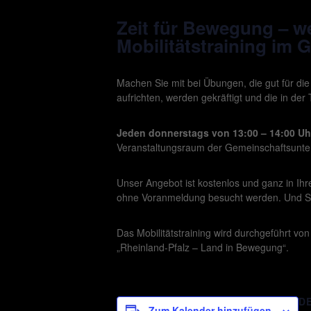
Zeit für Bewegung – wei
Mobilitätstraining im 
Machen Sie mit bei Übungen, die gut für di
aufrichten, werden gekräftigt und die in der
Jeden donnerstags von 13:00 – 14:00 Uh
Veranstaltungsraum der Gemeinschaftsunterk
Unser Angebot ist kostenlos und ganz in I
ohne Voranmeldung besucht werden. Und S
Das Mobilitätstraining wird durchgeführt v
„Rheinland-Pfalz – Land in Bewegung“.
D
Zum Kalender hinzufügen