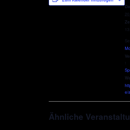
Da
20
Ze
13
Se
Mob
Ve
:
Sp
We
ht
e/
Ähnliche Veranstalt