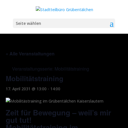
Seite wählen
« Alle Veranstaltungen
Veranstaltungsserie:
Mobilitätstraining
Mobilitätstraining
17. April 2031 @ 13:00
-
14:00
Zeit für Bewegung – weil’s mir
gut tut!
Mobilitätstraining im