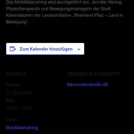
Das Mobilitätstraining wird durchgeführt von Jennifer Höning,
Physiotherapeutin und Bewegungsmanagerin der Stadt
Kaiserslautern der Landesinitiative „Rheinland-Pfalz – Land in
Bewegung“.
Zum Kalender hinzufügen
DETAILS
VERANSTALTUNGSORT
Datum:
Mennonitenstraße 28
17. April 2031
Zeit:
13:00 - 14:00
Serien:
Mobilitätstraining