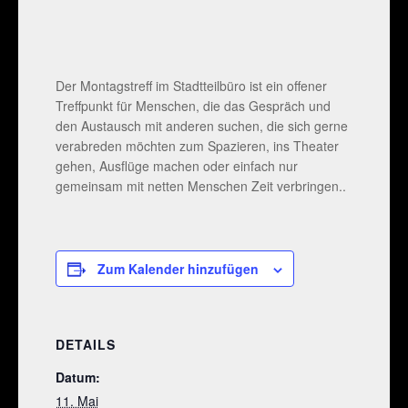
Der Montagstreff im Stadtteilbüro ist ein offener
Treffpunkt für Menschen, die das Gespräch und
den Austausch mit anderen suchen, die sich gerne
verabreden möchten zum Spazieren, ins Theater
gehen, Ausflüge machen oder einfach nur
gemeinsam mit netten Menschen Zeit verbringen..
Zum Kalender hinzufügen
DETAILS
Datum:
11. Mai