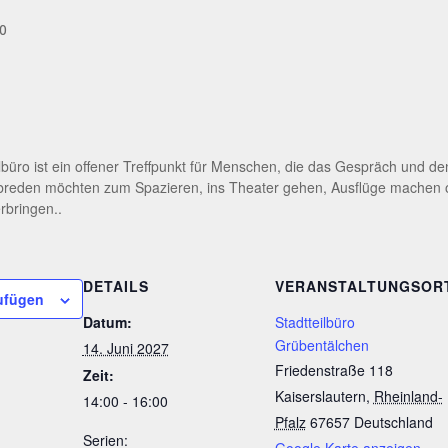
0
ilbüro ist ein offener Treffpunkt für Menschen, die das Gespräch und d
abreden möchten zum Spazieren, ins Theater gehen, Ausflüge machen
rbringen..
DETAILS
VERANSTALTUNGSOR
ufügen
Datum:
Stadtteilbüro
Grübentälchen
14. Juni 2027
Friedenstraße 118
Zeit:
Kaiserslautern
,
Rheinland-
14:00 - 16:00
Pfalz
67657
Deutschland
Serien:
Google Karte anzeigen