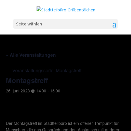
Seite wählen
« Alle Veranstaltungen
Veranstaltungsserie:
Montagstreff
Montagstreff
26. Juni 2028 @ 14:00
-
16:00
Der Montagstreff im Stadtteilbüro ist ein offener Treffpunkt für
Menschen, die das Gespräch und den Austausch mit anderen