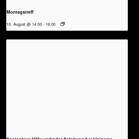
Montagstreff
10. August @ 14:00
-
16:00
Kostenlose Hilfe und/oder Anleitung bei kleineren