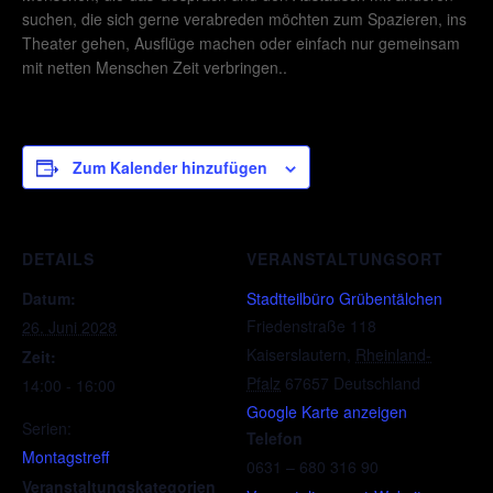
suchen, die sich gerne verabreden möchten zum Spazieren, ins
Theater gehen, Ausflüge machen oder einfach nur gemeinsam
mit netten Menschen Zeit verbringen..
Zum Kalender hinzufügen
DETAILS
VERANSTALTUNGSORT
Datum:
Stadtteilbüro Grübentälchen
Friedenstraße 118
26. Juni 2028
Kaiserslautern
,
Rheinland-
Zeit:
Pfalz
67657
Deutschland
14:00 - 16:00
Google Karte anzeigen
Serien:
Telefon
Montagstreff
0631 – 680 316 90
Veranstaltungskategorien